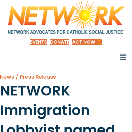
EVENTS
DONATE
ACT NOW
News / Press Release
NETWORK
Immigration
Lobbyist named